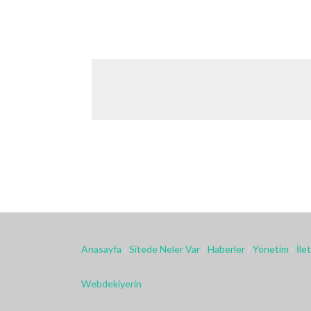
Anasayfa
/
Sitede Neler Var
/
Haberler
/
Yönetim
/
İle
Webdekiyerin