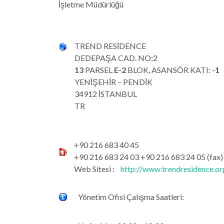
İşletme Müdürlüğü
TREND RESİDENCE
DEDEPAŞA CAD. NO:2
13
PARSEL
E-2
BLOK, ASANSÖR KATI:
-1
YENİŞEHİR – PENDİK
34912 İSTANBUL
TR
+90 216 683 40 45
+90 216 683 24 03 +90 216 683 24 05 (fax)
Web Sitesi :
http://www.trendresidence.or
Yönetim Ofisi Çalışma Saatleri: