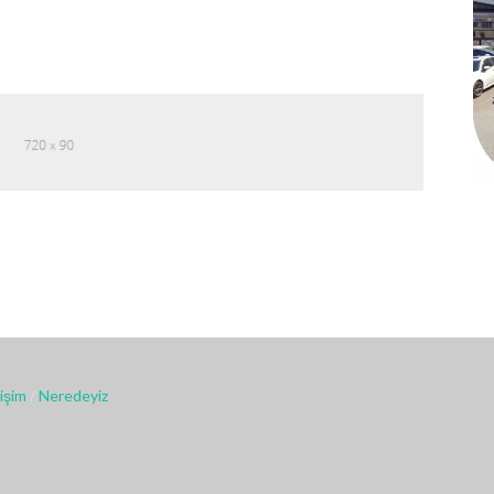
tişim
/
Neredeyiz